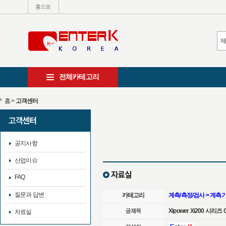
홈으로
전체카테고리
홈
>
고객센터
공지사항
산업이슈
FAQ
질문과 답변
카테고리
계측/측정/검사 > 계측
Xipower Xi200 시리즈 C
자료실