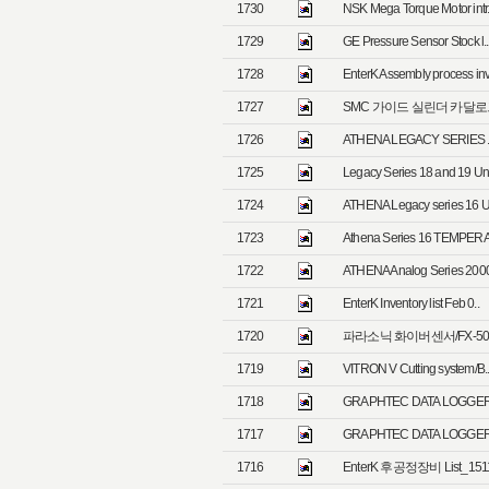
1730
NSK Mega Torque Motor intr.
1729
GE Pressure Sensor Stock l..
1728
EnterK Assembly process inv
1727
SMC 가이드 실린더 카달로그/
1726
ATHENA LEGACY SERIES .
1725
Legacy Series 18 and 19 Uni
1724
ATHENA Legacy series 16 U
1723
Athena Series 16 TEMPERAT
1722
ATHENA Analog Series 2000 
1721
EnterK Inventory list Feb 0..
1720
파라소닉 화이버센서/FX-500 
1719
VITRON V Cutting system/B.
1718
GRAPHTEC DATA LOGGER 
1717
GRAPHTEC DATA LOGGER 
1716
EnterK 후공정장비 List_1511