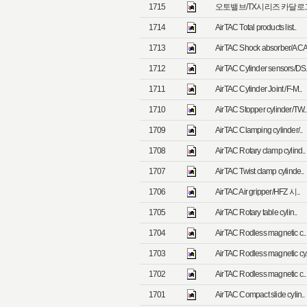
1715
오토밸브/TX시리즈 카달로그/
1714
AirTAC Total products list..
1713
AirTAC Shock absorber/ACA
1712
AirTAC Cylinder sensors/DS.
1711
AirTAC Cylinder Joint /F-M..
1710
AirTAC Stopper cylinder/TW..
1709
AirTAC Clamping cylinder/..
1708
AirTAC Rotary clamp cylind..
1707
AirTAC Twist clamp cylinde..
1706
AirTAC Air gripper/HFZ 시..
1705
AirTAC Rotary table cylin..
1704
AirTAC Rodless magnetic c..
1703
AirTAC Rodless magnetic cy.
1702
AirTAC Rodless magnetic c..
1701
AirTAC Compact slide cylin..