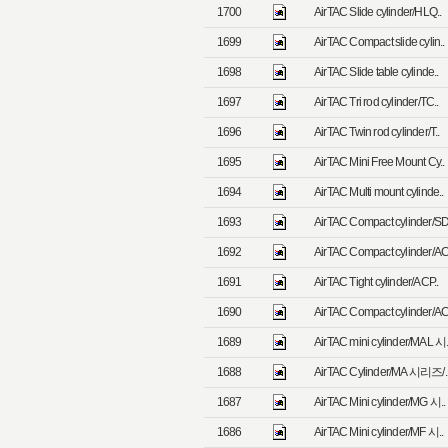
1700
AirTAC Slide cylinder/HLQ..
1699
AirTAC Compact slide cylin..
1698
AirTAC Slide table cylinde..
1697
AirTAC Tri rod cylinder/TC..
1696
AirTAC Twin rod cylinder/T..
1695
AirTAC Mini Free Mount Cy..
1694
AirTAC Multi mount cylinde..
1693
AirTAC Compact cylinder/SD
1692
AirTAC Compact cylinder/AC
1691
AirTAC Tight cylinder/ACP..
1690
AirTAC Compact cylinder/AC
1689
AirTAC mini cylinder/MAL 시.
1688
AirTAC Cylinder/MA 시리즈/.
1687
AirTAC Mini cylinder/MG 시..
1686
AirTAC Mini cylinder/MF 시..