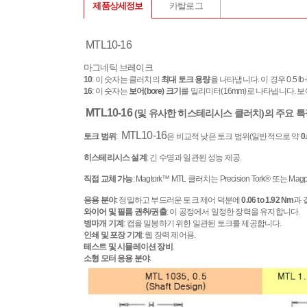
제품상세정보
카탈로그
MTL10-16
마그네틱 브레이크
10
: 이 숫자는 클러치의
최대 토크 용량
을 나타냅니다. 이 경우 0.5 l
16
: 이 숫자는
보어(bore) 크기
를 밀리미터(16mm)로 나타냅니다. 
MTL10-16
(및 유사한 히스테리시스 클러치)의 주요 특징
MTL10-16
토크 범위
:
은 비교적 낮은 토크 범위(일반적으로 약
0
히스테리시스 설계
: 긴 수명과 일관된 성능 제공.
직접 교체 가능
: Magtork™ MTL 클러치는 Precision Tork® 
응용 분야
: 정밀하고 부드러운 토크 제어 덕분에
0.06 to 1.92 Nm
과 
와이어 및 필름 권취/권출
: 이 공정에서 일정한 장력을 유지합니다.
병마개 기계
: 캡을 밀봉하기 위한 일관된 토크를 제공합니다.
인쇄 및 포장 기계
: 웹 장력 제어용.
테스트 및 시뮬레이션 장비
.
소형 모터 응용 분야
.