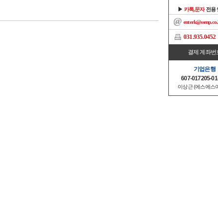
▶
카톡,문자
전용
enterk@ssenp.co.
031.935.0452
결제 계좌번
기업은행
607-017205-01
이상근 (에스에스