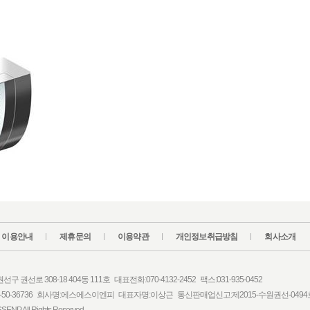
이용안내
제휴문의
이용약관
개인정보취급방침
회사소개
 권선로 308-18 404동 111호 대표전화:070-4132-2452 팩스:031-935-0452
-50-36736 회사명:에스에스이엔피 대표자명:이상근 통신판매업신고:제2015-수원권선-0494