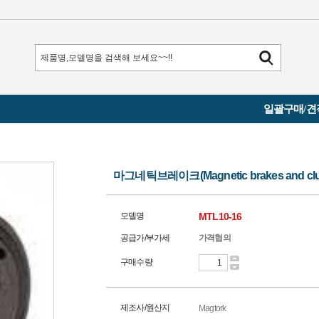
일괄구매/견
마그네틱브레이크(Magnetic brakes and clut
모델명
MTL10-16
공급가/부가세
가격협의
구매수량
제조사/원산지
Magtork