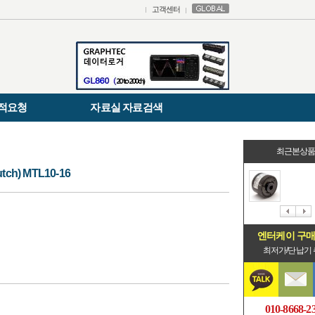
고객센터
적요청
자료실 자료검색
최근본상
ch) MTL10-16
엔터케이 구
최저가/단납기
010-8668-2