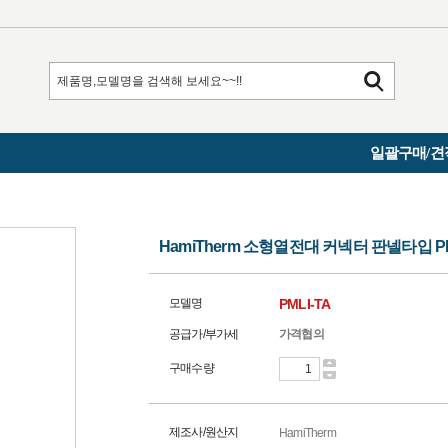
일괄구매/견
HamiTherm 소형열전대 커넥터 판넬타입 PM
모델명
PMLI-TA
공급가/부가세
가격협의
구매수량
제조사/원산지
HamiTherm