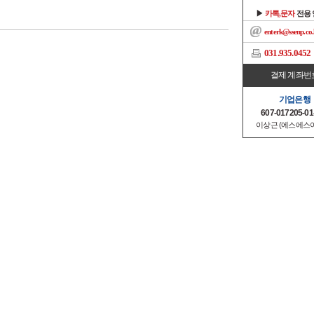
▶
카톡,문자
전용
enterk@ssenp.co.
031.935.0452
결제 계좌번
기업은행
607-017205-01
이상근 (에스에스