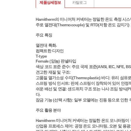
제품상세정보
카탈로그
Hamitherm의 미니어처 커넥터는 정밀한 온도 측정 
주로 열전대(Thermocouple) 및 RTD(저항 온도
주요 특징
열전대 특화
.
컴팩트한 디자인
T-type
Female (암놈) 판넬타입
색상 코드 표준 준수:
주요 국제 표준(ANSI, IEC, NF
견고한 재질 및 구조:
고품질 열가소성 수지(Thermoplastic) 바디:
유리 섬유로 
스프링 방식 인서트:
핀에 스프링이 장착되어 있어 안정적
쉬운 배선 및 연결:
샌드위치 구조 또는 나사 조임 방식(Phi
다.
잠금 기능 (선택 사항):
일부 모델에는 진동 등으로 인한 우발
주요 활용 분야
Hamitherm 미니어처 커넥터는 정밀한 온도 모니터링이
산업용 프로세스 제어:
공정 온도 모니터링, 오븐 및 용광