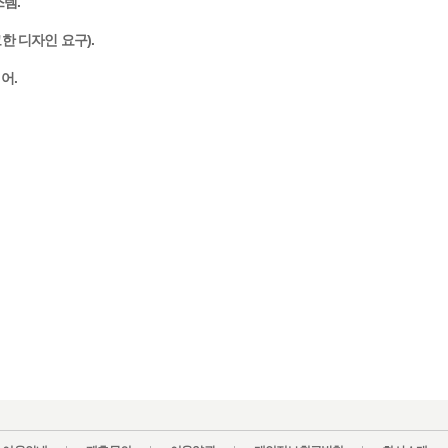
스템.
한 디자인 요구).
어.