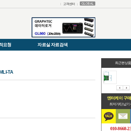
고객센터
적요청
자료실 자료검색
최근본상
LI-TA
엔터케이 구
최저가/단납기
010-8668-2