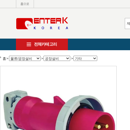
홈으로
전체카테고리
홈
>
>
>