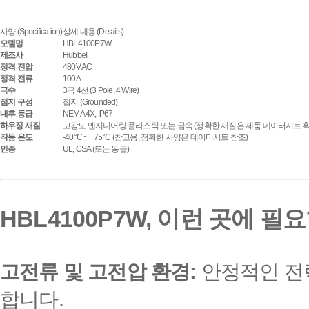
사양 (Specification)
상세 내용 (Details)
모델명
HBL4100P7W
제조사
Hubbell
정격 전압
480V AC
정격 전류
100A
극수
3극 4선 (3 Pole, 4 Wire)
접지 구성
접지 (Grounded)
내후 등급
NEMA 4X, IP67
하우징 재질
고강도 엔지니어링 플라스틱 또는 금속 (정확한 재질은 제품 데이터시트 확
작동 온도
-40°C ~ +75°C (참고용, 정확한 사양은 데이터시트 참조)
인증
UL, CSA (또는 동급)
HBL4100P7W, 이런 곳에 필
고전류 및 고전압 환경:
안정적인 전력
합니다.