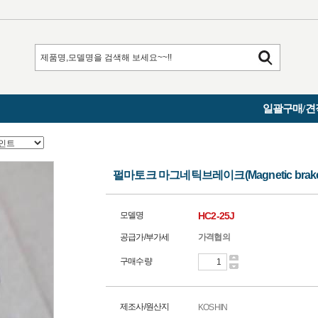
일괄구매/견
펄마토크 마그네틱브레이크(Magnetic brakes a
모델명
HC2-25J
공급가/부가세
가격협의
구매수량
제조사/원산지
KOSHIN