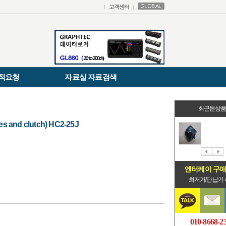
고객센터
적요청
자료실 자료검색
최근본상
nd clutch) HC2-25J
엔터케이 구
최저가/단납기
010-8668-2