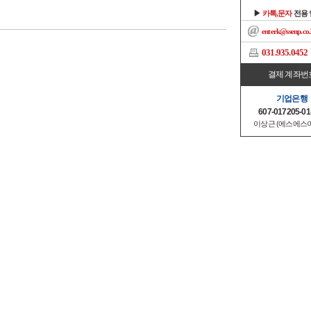
▶
카톡,문자
전용
enterk@ssenp.co.
031.935.0452
결제 계좌번
기업은행
607-017205-01
이상근 (에스에스