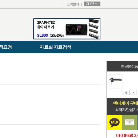
고객센터
적요청
자료실 자료검색
최근본상
엔터케이 구
최저가/단납기
010-8668-2