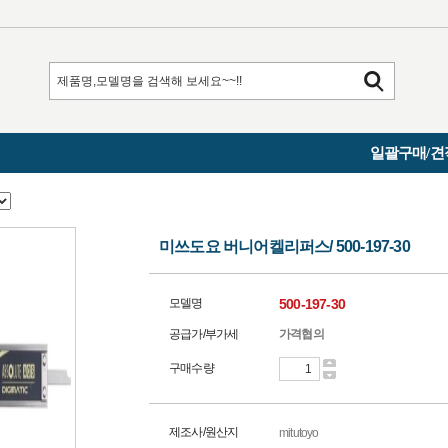
일괄구매/견
미쓰도요 버니어켈리퍼스/ 500-197-30
모델명
500-197-30
공급가/부가세
가격협의
구매수량
제조사/원산지
mitutoyo