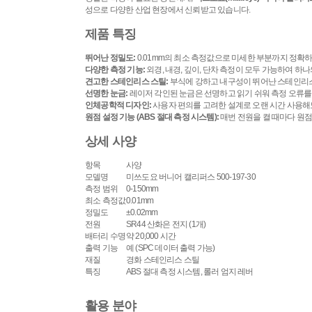
성으로 다양한 산업 현장에서 신뢰받고 있습니다.
제품 특징
뛰어난 정밀도:
0.01mm의 최소 측정값으로 미세한 부분까지 정확하
다양한 측정 기능:
외경, 내경, 깊이, 단차 측정이 모두 가능하여 하
견고한 스테인리스 스틸:
부식에 강하고 내구성이 뛰어난 스테인리스
선명한 눈금:
레이저 각인된 눈금은 선명하고 읽기 쉬워 측정 오류를
인체공학적 디자인:
사용자 편의를 고려한 설계로 오랜 시간 사용해
원점 설정 기능 (ABS 절대 측정 시스템):
매번 전원을 켤 때마다 원점
상세 사양
항목
사양
모델명
미쓰도요 버니어 캘리퍼스 500-197-30
측정 범위
0-150mm
최소 측정값
0.01mm
정밀도
±
0.02
mm
전원
SR44 산화은 전지 (1개)
배터리 수명
약 20,000 시간
출력 기능
예 (SPC 데이터 출력 가능)
재질
경화 스테인리스 스틸
특징
ABS 절대 측정 시스템, 롤러 엄지 레버
활용 분야