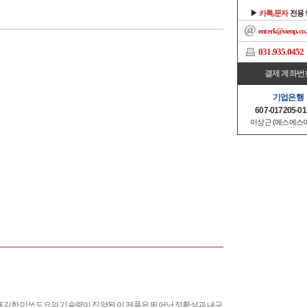
▶
카톡,문자
전용
enterk@ssenp.co.
031.935.0452
결제 계좌번
기업은행
607-017205-01
이상근 (에스에스
자리매김한 미쓰도요의 기술력이 집약된 이 제품은 뛰어난 정확성과 내구