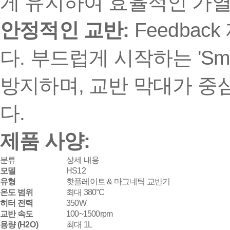
게 유지하여 효율적인 가열
안정적인 교반:
Feedba
다. 부드럽게 시작하는 'Smo
방지하며, 교반 막대가 
다.
제품 사양:
분류
상세 내용
모델
HS12
유형
핫플레이트 & 마그네틱 교반기
온도 범위
최대 380°C
히터 전력
350W
교반 속도
100~1500rpm
용량 (
H
2
O
)
최대 1L