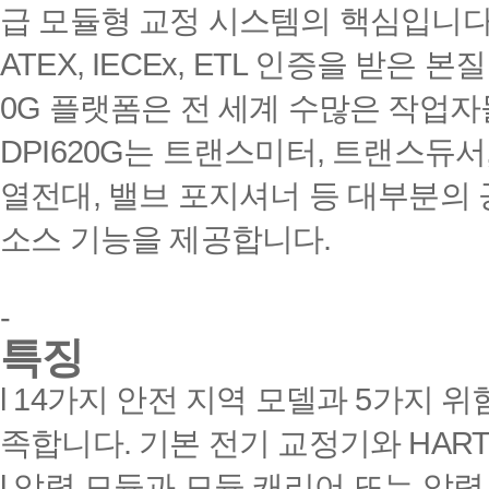
급 모듈형 교정 시스템의 핵심입니
ATEX, IECEx, ETL
인증을 받은 본질
0G
플랫폼은 전 세계 수많은 작업
DPI620G
는 트랜스미터
,
트랜스듀서
열전대
,
밸브 포지셔너 등 대부분의 
소스 기능을 제공합니다
.
-
특징
l 14
가지 안전 지역 모델과
5
가지 위
족합니다
.
기본 전기 교정기와
HART, 
l
압력 모듈과 모듈 캐리어 또는 압력