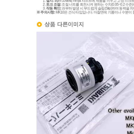
설치:
$\phi 10\text{ mm}$
샤프트에 제품을 끼우고 고정 스크류
토크 조절:
조절 너트를 회전시켜 원하는 수치(0.05~0.2 수준
작동 확인:
과부하 발생 시 부드럽게 슬립(Slip)하며 동력을
※ 주의사항:
MK10은 건식 타입입니다. 마찰면에 기름이나 수분이 