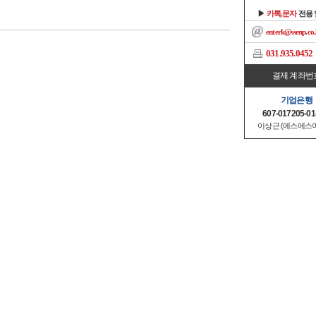
▶
카톡,문자
전용
enterk@ssenp.co.
031.935.0452
결제 계좌번
기업은행
607-017205-01
이상근 (에스에스