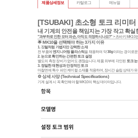
제품상세정보
카탈로그
메뉴얼
[TSUBAKI] 초소형 토크 리미터 
내 기계의 안전을 책임지는 가장 작고 확실
"과부하로 인한 모터 파손, 아직도 걱정하시나요?"
> 츠바키 MK1
🌟 MK10을 선택해야 하는 3가지 이유
1. 깃털처럼 가볍지만 강력한 소재
전 부품에
엔지니어링 플라스틱
을 채용하여 약
30g
이라는 경이로운
2. 눈으로 확인하는 간편한 토크 설정
별도의 측정 장비가 없어도 괜찮습니다. 제품 외부에 각인된
토크 
3. 정밀한 재현성과 안정적인 토크
마찰면에 특수 파인 케미컬 소재를 적용하여, 장시간 슬립 상태가 
⚙️ 상세 사양 (Technical Specifications)
기계 설계 시 꼭 확인해야 할 MK10의 핵심 데이터입니다.