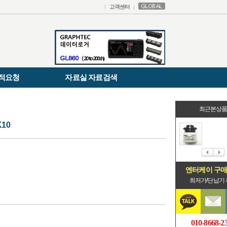
고객센터
적요청
자료실 자료검색
최근본상
10
엔터케이 구
최저가/단납기
010-8668-2