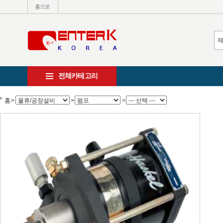
홈으로
전체카테고리
홈
>
>
>