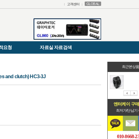
고객센터
적요청
자료실 자료검색
최근본상
nd clutch) HC3-3J
엔터케이 구
최저가/단납기
010-8668-2