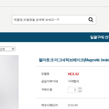
일괄구매/견
펄마토크 마그네틱브레이크(Magnetic brakes a
모델명
HC3-3J
공급가/부가세
가격협의
구매수량
제조사/원산지
KOSHIN