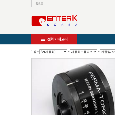
홈으로
전체카테고리
홈
>
>
>