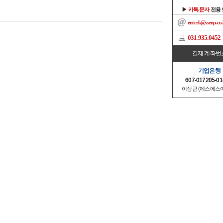
▶
카톡,문자
전용
enterk@ssenp.co.
031.935.0452
결제 계좌번
기업은행
607-017205-01
이상근 (에스에스