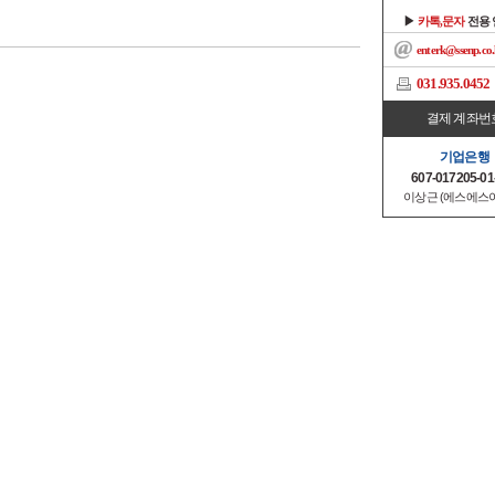
▶
카톡,문자
전용
enterk@ssenp.co.
031.935.0452
결제 계좌번
기업은행
607-017205-01
이상근 (에스에스