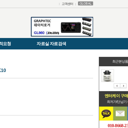
고객센터
적요청
자료실 자료검색
최근본상
10
엔터케이 구
최저가/단납기
010-8668-2