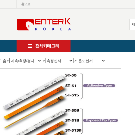
홈으로
전체카테고리
홈
>
>
>