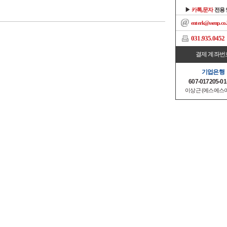
▶
카톡,문자
전용
enterk@ssenp.co.
031.935.0452
결제 계좌번
기업은행
607-017205-01
이상근 (에스에스