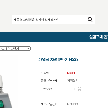
일괄구매/견
가열식 자력교반기 HS33
모델명
HS33
공급가/부가세
가격협의
구매수량
제조사/원산지
MISUNG