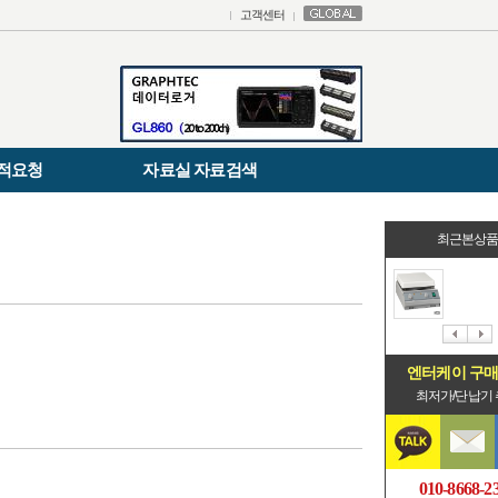
고객센터
적요청
자료실 자료검색
최근본상
엔터케이 구
최저가/단납기
010-8668-2