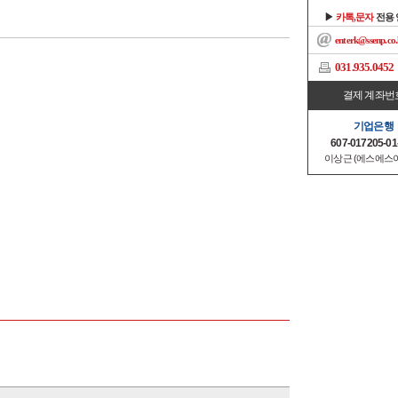
▶
카톡,문자
전용
enterk@ssenp.co.
031.935.0452
결제 계좌번
기업은행
607-017205-01
이상근 (에스에스