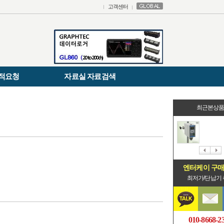
고객센터
적요청
자료실 자료검색
최근본상
엔터케이 구
최저가/단납기
010-8668-2