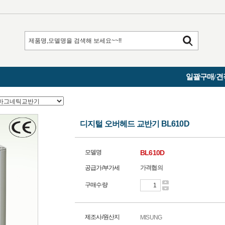
일괄구매/견
디지털 오버헤드 교반기 BL610D
모델명
BL610D
공급가/부가세
가격협의
구매수량
제조사/원산지
MISUNG