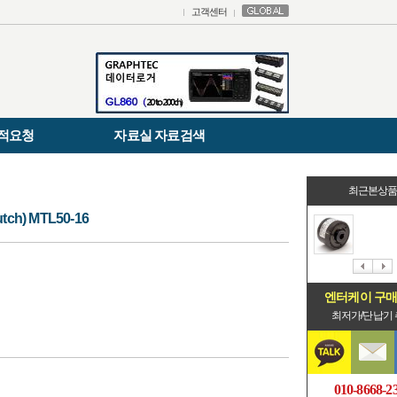
고객센터
적요청
자료실 자료검색
최근본상
ch) MTL50-16
엔터케이 구
최저가/단납기
010-8668-2