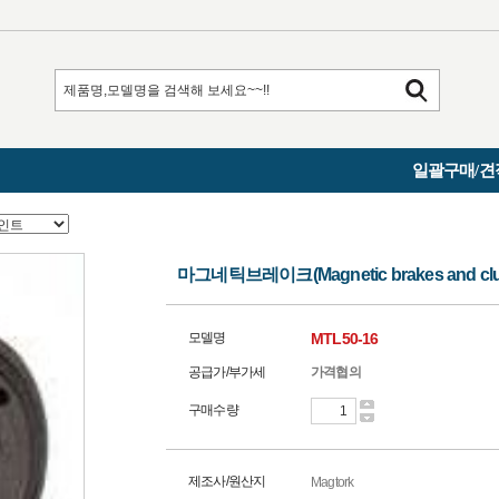
일괄구매/견
마그네틱브레이크(Magnetic brakes and clut
모델명
MTL50-16
공급가/부가세
가격협의
구매수량
제조사/원산지
Magtork