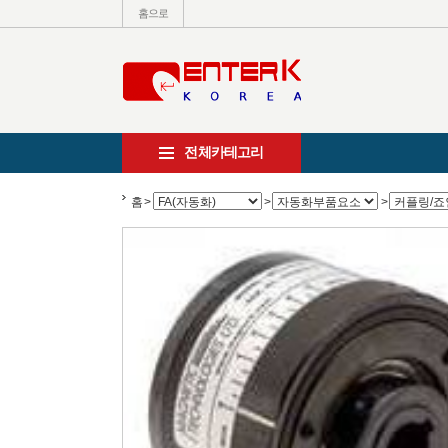
홈으로
전체카테고리
홈
>
>
>