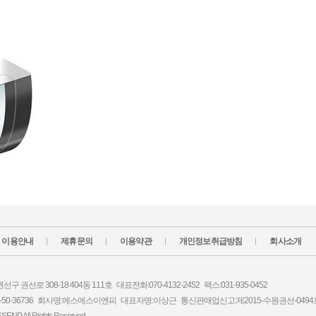
이용안내
제휴문의
이용약관
개인정보취급방침
회사소개
 권선로 308-18 404동 111호 대표전화:070-4132-2452 팩스:031-935-0452
-50-36736 회사명:에스에스이엔피 대표자명:이상근 통신판매업신고:제2015-수원권선-0494