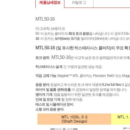
제품상세정보
카탈로그
MTL50-16
마그네틱 브레이크
50: 이 숫자는 클러치의
최대 토크 용량
을 나타냅니다. 이 경우 0.5 l
16
: 이 숫자는
보어(bore) 크기
를 밀리미터(16mm)로 나타냅니다. 
MTL50-16
(및 유사한 히스테리시스 클러치)의 주요 특징
MTL50-16
토크 범위
:
은 비교적 낮은 토크 범위(일반적으로 약
0
히스테리시스 설계
: 긴 수명과 일관된 성능 제공.
직접 교체 가능
: Magtork™ MTL 클러치는 Precision Tork® 
응용 분야
: 정밀하고 부드러운 토크 제어 덕분에
0.2 to 5.6 Nm
과 같
와이어 및 필름 권취/권출
: 이 공정에서 일정한 장력을 유지합니다.
병마개 기계
: 캡을 밀봉하기 위한 일관된 토크를 제공합니다.
인쇄 및 포장 기계
: 웹 장력 제어용.
테스트 및 시뮬레이션 장비
.
소형 모터 응용 분야
.