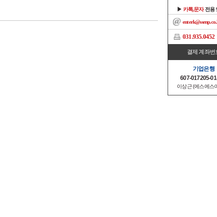
▶
카톡,문자
전용
enterk@ssenp.co.
031.935.0452
결제 계좌번
기업은행
607-017205-01
이상근 (에스에스