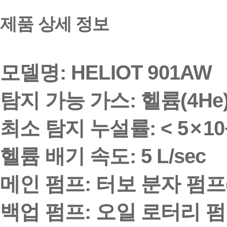
제품 상세 정보
모델명:
HELIOT 901AW
탐지 가능 가스:
헬륨(
4
He
최소 탐지 누설률:
<
5
×
1
0
헬륨 배기 속도:
5 L/sec
메인 펌프:
터보 분자 펌프(Tur
백업 펌프:
오일 로터리 펌