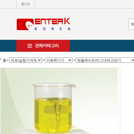
홈으로
전체카테고리
홈
>
>
>