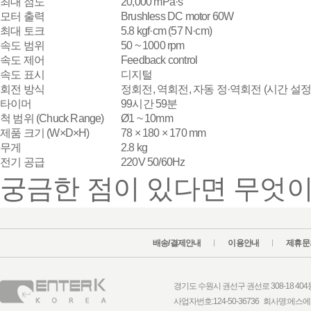
최대 점도
20,000 mPa·s
모터 출력
Brushless DC motor 60W
최대 토크
5.8 kgf·cm (57 N·cm)
속도 범위
50 ~ 1000 rpm
속도 제어
Feedback control
속도 표시
디지털
회전 방식
정회전, 역회전, 자동 정·역회전 (시간 설정
타이머
99시간 59분
척 범위 (Chuck Range)
Ø1 ~ 10mm
제품 크기 (W×D×H)
78 × 180 × 170 mm
무게
2.8 kg
전기 공급
220V 50/60Hz
궁금한 점이 있다면 무엇이
배송/결제안내
이용안내
제휴문
경기도 수원시 권선구 권선로 308-18 404동 1
사업자번호:124-50-36736 회사명: