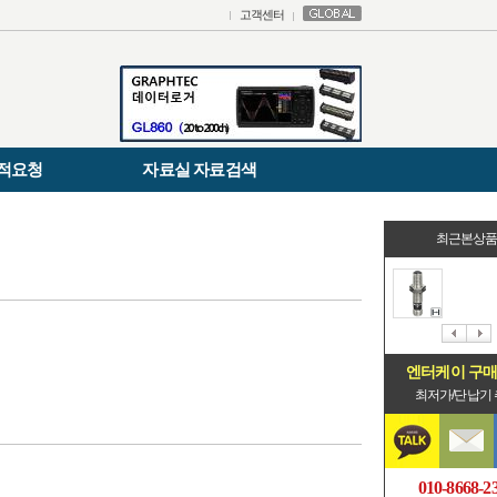
고객센터
적요청
자료실 자료검색
최근본상
엔터케이 구
최저가/단납기
010-8668-2