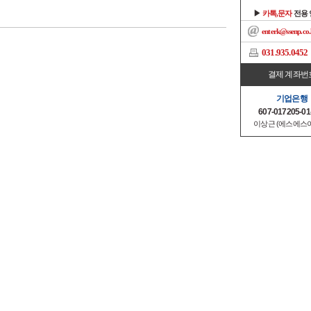
▶
카톡,문자
전용
enterk@ssenp.co.
031.935.0452
결제 계좌번
기업은행
607-017205-01
이상근 (에스에스