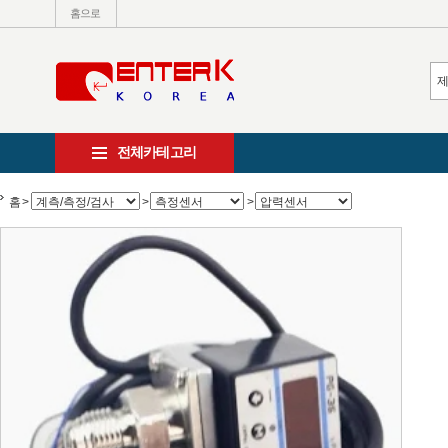
홈으로
전체카테고리
홈
>
>
>