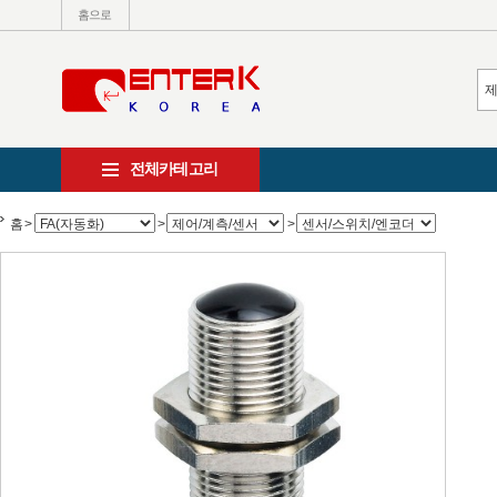
홈으로
전체카테고리
홈
>
>
>