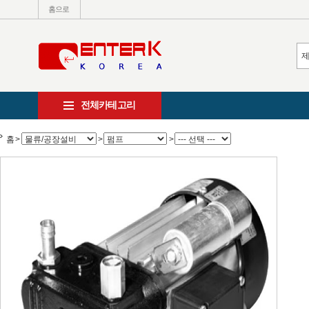
홈으로
전체카테고리
홈
>
>
>