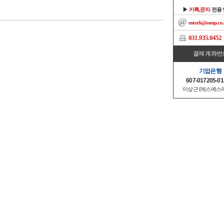
▶
카톡,문자
전용
enterk@ssenp.co.
031.935.0452
결제 계좌번
기업은행
607-017205-01
이상근 (에스에스