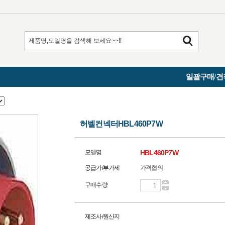
일괄구매/견
허벨컨넥터HBL460P7W
모델명
HBL460P7W
공급가/부가세
가격협의
구매수량
제조사/원산지