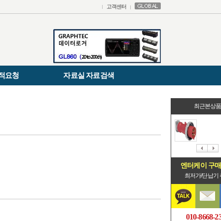
고객센터
적요청
자료실 자료검색
최근본상
엔터케이 구
최저가/단납기
010-8668-2