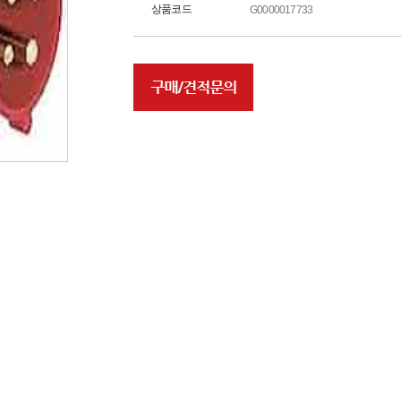
상품코드
G0000017733