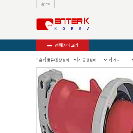
홈으로
전체카테고리
홈
>
>
>