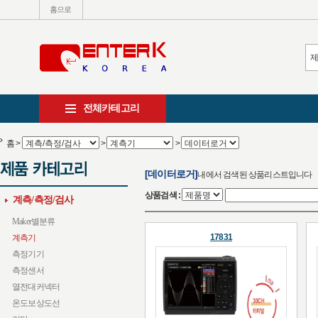
홈으로
전체카테고리
홈
>
>
>
[데이터로거]
내에서 검색된 상품리스트입니다
상품검색 :
계측/측정/검사
Maker별분류
17831
계측기
측정기기
측정센서
열전대커넥터
온도보상도선