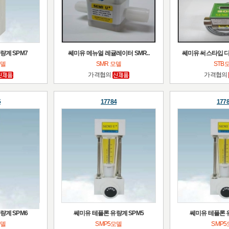
량계 SPM7
쎄미유 메뉴얼 레귤레이터 SMR..
쎄미유 써스타입 디
모델
SMR 모델
STB
가격협의
가격협의
5
17784
177
량계 SPM6
쎄미유 테플론 유량계 SPM5
쎄미유 테플론 
모델
SMP5모델
SMP