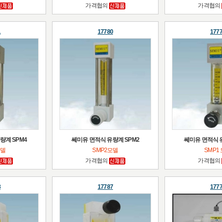
가격협의
가격협의
1
17780
177
량계 SPM4
쎄미유 면적식 유량계 SPM2
쎄미유 면적식 
모델
SMP2모델
SMP1
가격협의
가격협의
8
17787
177