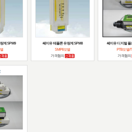
량계 SPM9
쎄미유 테플론 유량계 SPM8
쎄미유 디지털 플로
모델
SMP8모델
PTB모델/
가격협의
가격협의
2