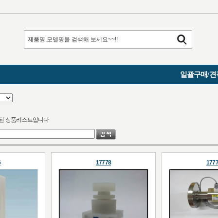
일괄구매/견
된 상품리스트입니다
6
17778
177