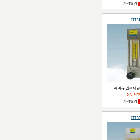
가격협의
1778
쎄미유 면적식 유
SMP4
가격협의
1778