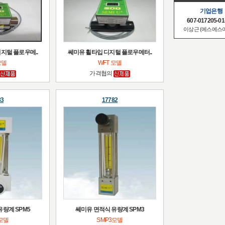
기업은행
607-017205-01
이상근 (에스에스
지털 플로우메..
쎄미유 휠타입 디지털 플로우메터..
모델
WFT 모델
가격협의
83
17782
유량계 SPM5
쎄미유 면적식 유량계 SPM3
5모델
SMP3모델