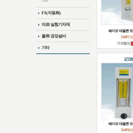
기타
FA(자동화)
의료/실험기자재
쎄미유 테플론 유
물류/공장설비
SMP7
가격협의
기타
1778
쎄미유 테플론 유
SMP6