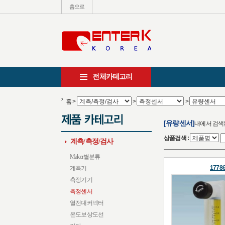
홈으로
전체카테고리
홈
>
>
>
[유량센서]
내에서 검색
상품검색 :
계측/측정/검사
Maker별분류
1778
계측기
측정기기
측정센서
열전대커넥터
온도보상도선