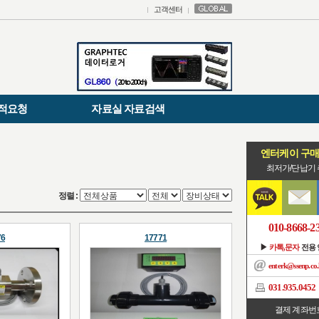
고객센터
적요청
자료실 자료검색
엔터케이 구
최저가/단납기
정렬 :
010-8668-2
76
17771
▶
카톡,문자
전용
enterk@ssenp.co.
031.935.0452
결제 계좌번