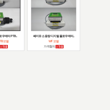
우메터 PTB..
쎄미유 소용량 디지털 플로우메터..
TTB모델
WF 모델
가격협의