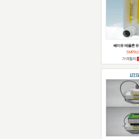
쎄미유 테플론 유
SMP9
가격협의
1777