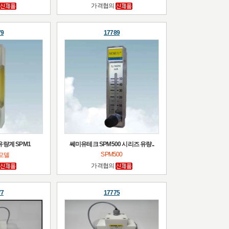
가격협의
79
17789
유량계 SPM1
쎄미유테크 SPM500 시리즈 유량..
SPM500
 모델
가격협의
77
17775