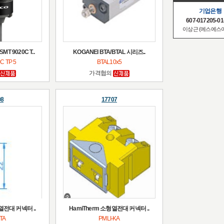
기업은행
607-017205-01
이상근 (에스에스
T 9020C T..
KOGANEI BTA/BTAL 시리즈..
C TP 5
BTAL10x5
가격협의
08
17707
열전대 커넥터 ..
HamiTherm 소형열전대 커넥터 ..
-TA
PMLI-KA