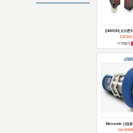
[OMRON] 오므론 E3
E3Z-B61
가격협의
1789
Microsonic 산업
mic+600/I