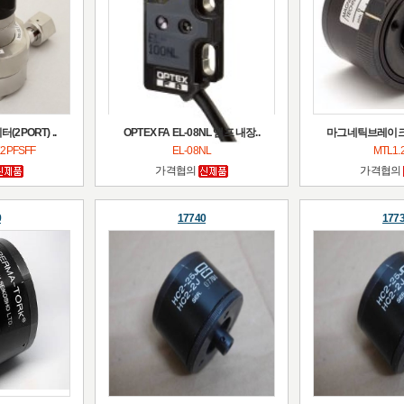
2PORT) ..
OPTEX FA EL-08NL 앰프 내장..
마그네틱브레이크(Mag
2PFSFF
EL-08NL
MTL1.
가격협의
가격협의
9
17740
177