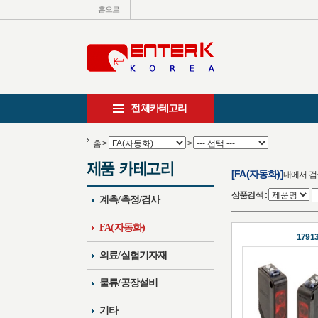
홈으로
전체카테고리
홈
>
>
[FA(자동화)]
내에서 
상품검색 :
계측/측정/검사
FA(자동화)
1791
의료/실험기자재
물류/공장설비
기타