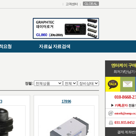
고객센터
적요청
자료실 자료검색
엔터케이 구
최저가/단납기
정렬 :
010-8668-2
73
17896
▶
카톡,문자
전용
enterk@ssenp.co.
031.935.0452
결제 계좌번