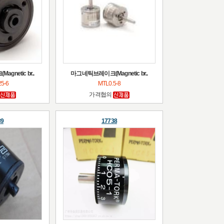
netic br..
마그네틱브레이크(Magnetic br..
25-6
MTL0.5-8
가격협의
39
17738