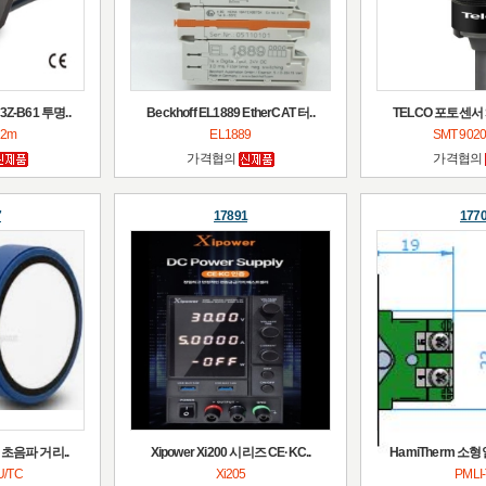
Z-B61 투명..
Beckhoff EL1889 EtherCAT 터..
TELCO 포토센서 SM
 2m
EL1889
SMT 9020
가격협의
가격협의
7
17891
177
용 초음파 거리..
Xipower Xi200 시리즈 CE·KC..
HamiTherm 소형
U/TC
Xi205
PMLI