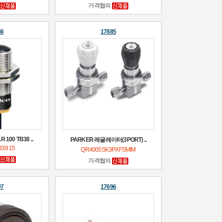
가격협의
86
17885
R 100 TB38 ..
PARKER 레귤레이터(3PORT) ..
B38 15
QR4005SK3PXFSMIM
가격협의
97
17696