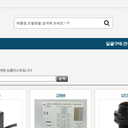
일괄구매/견
검색된 상품리스트입니다
3
17904
177