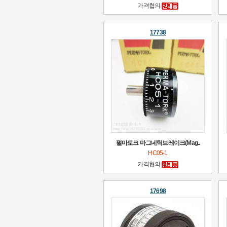
가격협의
17738
펄마토크 마그네틱브레이크(Mag..
HC05-1
가격협의
17698