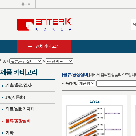
홈으로
전체카테고리
홈
>
>
[물류/공장설비]
내에서 검색된 상품리스트입니
상품검색 :
계측/측정/검사
FA(자동화)
17912
의료/실험기자재
물류/공장설비
기타