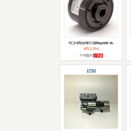
마그네틱브레이크(Magnetic br..
MTL2.25-6
가격협의
17763