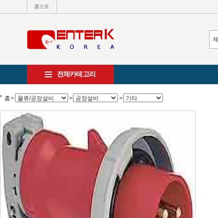
홈으로
전체카테고리
홈
>
>
>