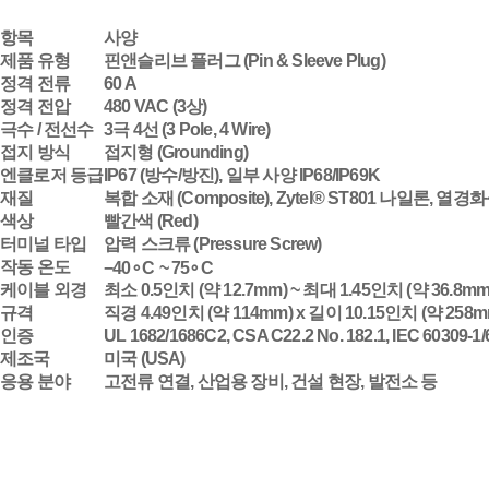
항목
사양
제품 유형
핀앤슬리브 플러그 (Pin & Sleeve Plug)
정격 전류
60 A
정격 전압
480 VAC (3상)
극수 / 전선수
3극 4선 (3 Pole, 4 Wire)
접지 방식
접지형 (Grounding)
엔클로저 등급
IP67 (방수/방진), 일부 사양 IP68/IP69K
재질
복합 소재 (Composite), Zytel® ST801 나일론,
색상
빨간색 (Red)
터미널 타입
압력 스크류 (Pressure Screw)
작동 온도
−
4
0
∘
C
~
7
5
∘
C
케이블 외경
최소 0.5인치 (약 12.7mm) ~ 최대 1.45인치 (약 36.8mm
규격
직경 4.49인치 (약 114mm) x 길이 10.15인치 (약 258m
인증
UL 1682/1686C2, CSA C22.2 No. 182.1, IEC 60309-1/
제조국
미국 (USA)
응용 분야
고전류 연결, 산업용 장비, 건설 현장, 발전소 등