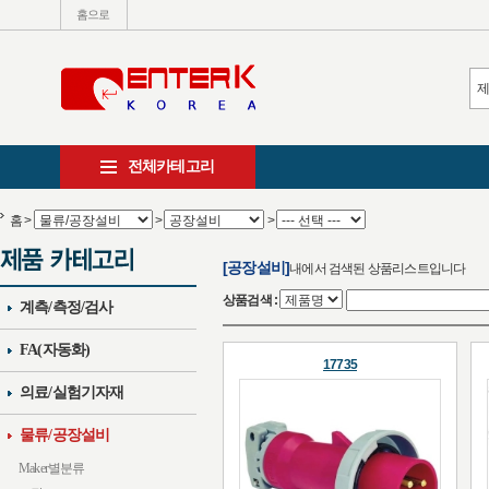
홈으로
전체카테고리
홈
>
>
>
[공장설비]
내에서 검색된 상품리스트입니다
상품검색 :
계측/측정/검사
FA(자동화)
17735
의료/실험기자재
물류/공장설비
Maker별분류