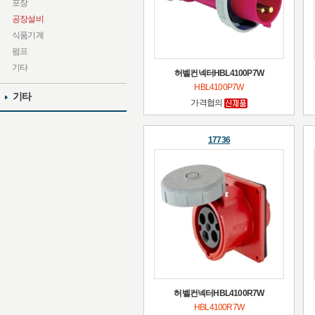
포장
공장설비
식품기계
펌프
기타
허벨컨넥터HBL4100P7W
HBL4100P7W
기타
가격협의
17736
허벨컨넥터HBL4100R7W
HBL4100R7W