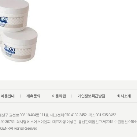
이용안내
제휴문의
이용약관
개인정보취급방침
회사소개
 권선로 308-18 404동 111호 대표전화:070-4132-2452 팩스:031-935-0452
-50-36736 회사명:에스에스이엔피 대표자명:이상근 통신판매업신고:제2015-수원권선-0494
SSENP. All Rights Reserved