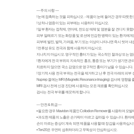
— 주의 사항 —
! 눈에 접촉하는 것을 피하십시오. - 제품이 눈에 들어간 경우 따뜻한 물
! 상처나 염증이 있는 피부에는 사용하지 마십시오.
! 일부 환자는 접착제, 연마제, 전도성 매체 및 염분을 잘 견디지 못합
피부 알레르기 또는 화장품 및 로션에 민감한 병력이 있는 환자에게
피부에 발진, 발적, 가려움, 부기 또는 이상이 나타나면 즉시 씻어 내
! 전류성 유도 전극과 함께 사용하지 마십시오.
지나치지 마십시오. 영구적인 흉터가 있는 국소적인 찰과상 또는 염
! 환자에게 전극 부위의 지속적인 홍조, 통증 또는 부기가 생기면 
치료하지 않으면 국소 감염으로 영구적인 흉터가 남을 수 있습니다.
! 장기적 사용 전극 부위는 전극을 제거하고 난 후 전극 아래의 피
Nuprep 겔에는 MRI (Magnetic Resonance Imaging) 검사
MRI 검사 전에 신경 진단에 사용되는 모든 재료를 확인하십시오
검사는 전극 부위를 깨끗하게 합니다.
— 안전 & 취급 —
• 필요한 경우 Mavidon 제품인 Collodion Remover를 사용하여
• 과도한 제품의 노출은 손가락이 마르고 갈라질 수 있습니다. 환자
손이 마르는 증상이 계속 되면 제품을 사용할 때 장갑을 사용하십시
• Ten20은 우연히 섭취하더라고 무독성이 안심하십시오.