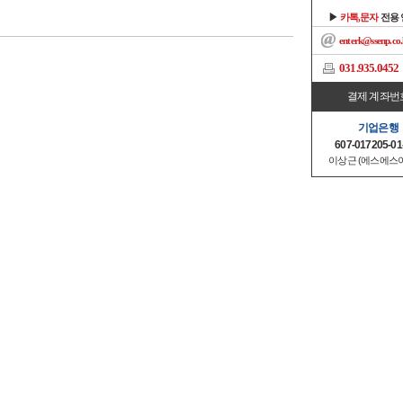
▶
카톡,문자
전용
enterk@ssenp.co.
031.935.0452
결제 계좌번
기업은행
607-017205-01
이상근 (에스에스