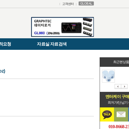
고객센터
적요청
자료실 자료검색
최근본상
z)
엔터케이 구
최저가/단납기
010-8668-2