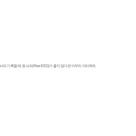
파 기록할 때 원 뇌파(Raw EEG)가 좋지 않다면 아무리 아티팩트