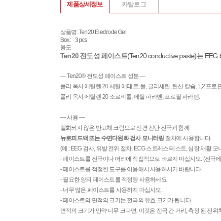
제품상세정보
카탈로그
상품명: Ten20 Electrode Gel
Box: 3 pcs
용도
Ten20 전도성 페이스트
(Ten20 conductive paste
— Ten20® 전도성 페이스트 성분 —
폴리 옥시 에틸렌 20 세틸 에테르, 물, 글리세린, 탄산 칼슘, 1,2 프
폴리 옥시 에틸렌 20 소르비톨, 메틸 파라벤, 프로필 파라벤.
— 사용 —
겔화되지 않은 반고체 크림으로 신경 진단 전극과 함께
뉴로피드백 또는 수면다원화 검사 모니터링
절차에 사용합니다.
(예 : EEG 검사, 유발 전위 절차, ECG 스트레스 테스트, 심장 재활
- 페이스트를 전극이나 머리에 직접적으로 바르지 마십시오. (전극에 
- 페이스트를 적정한 도구를 이용해서 사용하시기 바랍니다.
- 필요한 양의 페이스트를 적정량 사용하세요
- 너무 많은 페이스트를 사용하지 마십시오.
- 페이스트의 면적의 크기는 전극의 유효 크기가 됩니다.
면적의 크기가 만약 너무 크다면, 이것은 전극 간 거리, 측정 된 전