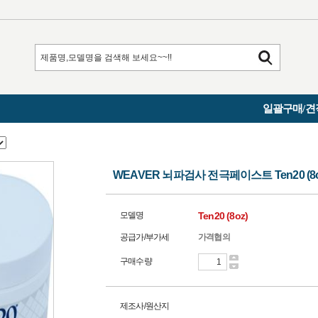
일괄구매/견
WEAVER 뇌파검사 전극페이스트 Ten20 (8o
모델명
Ten20 (8oz)
공급가/부가세
가격협의
구매수량
제조사/원산지